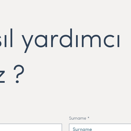
ıl yardımcı
z ?
Surname
*