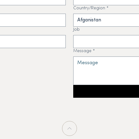
Country/Region
*
Afganistan
Job
Message
*