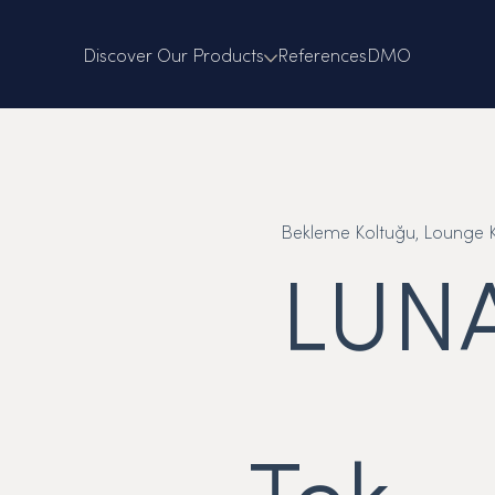
Discover Our Products
References
DMO
Bekleme Koltuğu, Lounge Ko
LUN