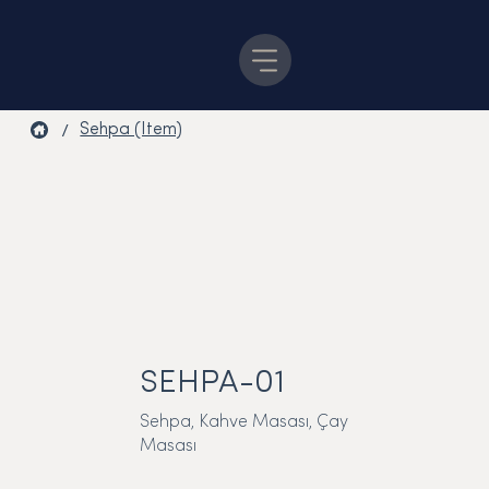
/
Sehpa (Item)
SEHPA-01
Sehpa, Kahve Masası, Çay
Masası