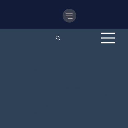
Mekan
Ortak Alan
Etrafımızdaki ortam, nasıl hissettiğimiz ve
davrandığımız üzerinde doğrudan bir etkiye
sahiptir – bu, özellikle çalışma ortamlarında
geçerlidir. Şirket içindeki ortak alanlar,
geleneksel olarak pratik ihtiyaçlardan
doğar.