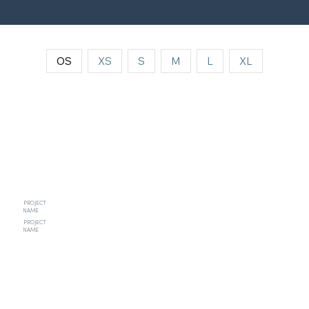
OS
XS
S
M
L
XL
PROJECT
NAME
PROJECT
NAME