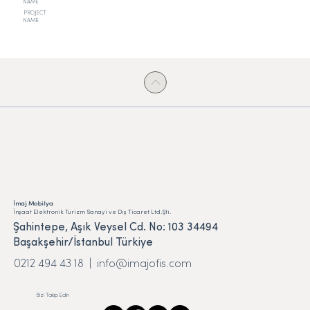
NAME
PROJECT
NAME
İmaj Mobilya
İnşaat Elektronik Turizm Sanayi ve Dış Ticaret Ltd.Şti.
Şahintepe, Aşık Veysel Cd. No: 103 34494
Başakşehir/İstanbul Türkiye
0212 494 43 18 |
info@imajofis.com
Bizi Takip Edin