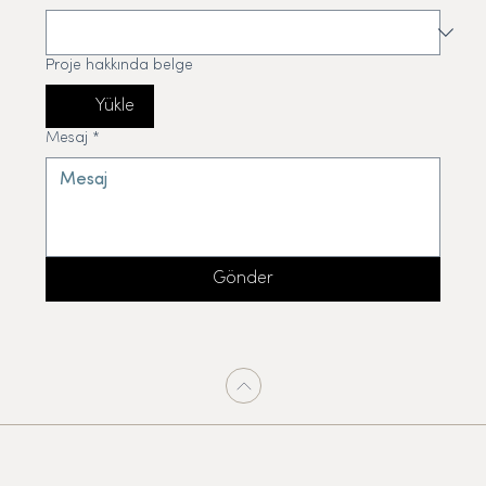
Proje hakkında belge
Yükle
Mesaj
*
Gönder