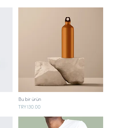
Bu bir ürün
Price
TRY 130.00