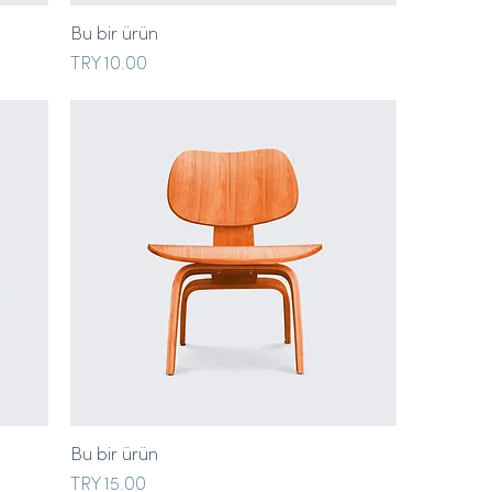
Bu bir ürün
Price
TRY 10.00
Bu bir ürün
Price
TRY 15.00