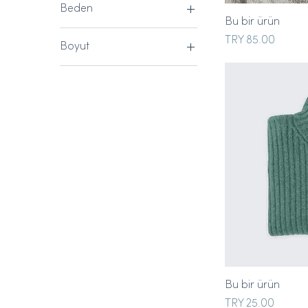
Beden
Bu bir ürün
L
Price
TRY 85.00
Boyut
Large
250 ml
M
500 ml
S
80 ml
Small
Bu bir ürün
Price
TRY 25.00