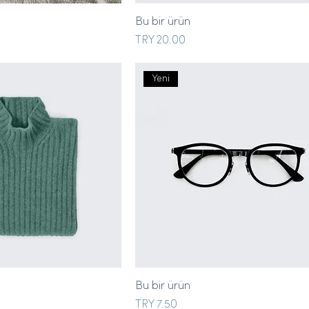
Bu bir ürün
Price
TRY 20.00
Yeni
Bu bir ürün
Price
TRY 7.50