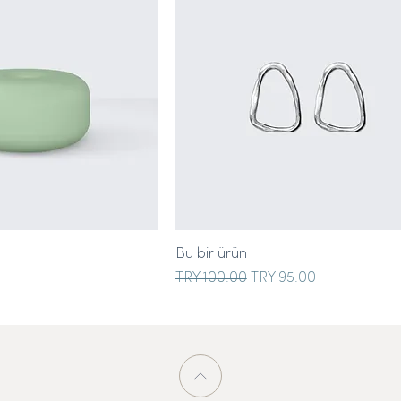
Bu bir ürün
Regular Price
Sale Price
TRY 100.00
TRY 95.00