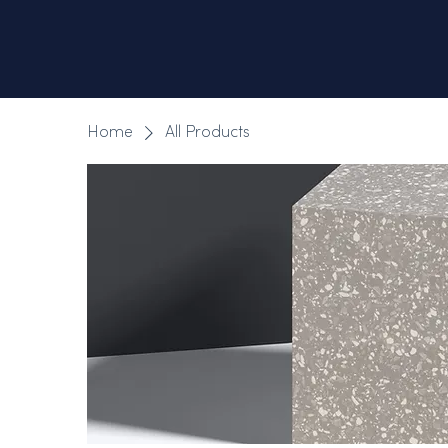
Home
All Products