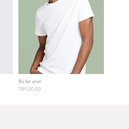
Bu bir ürün
Price
TRY 120.00