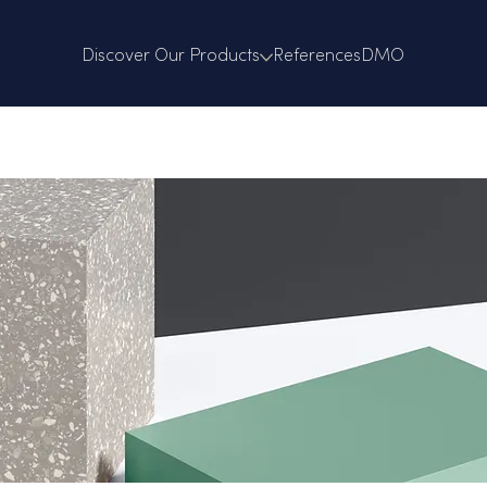
Discover Our Products
References
DMO