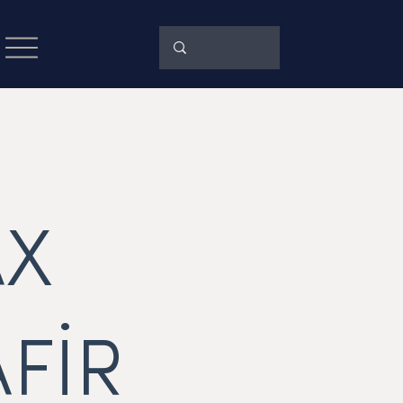
AX
FİR