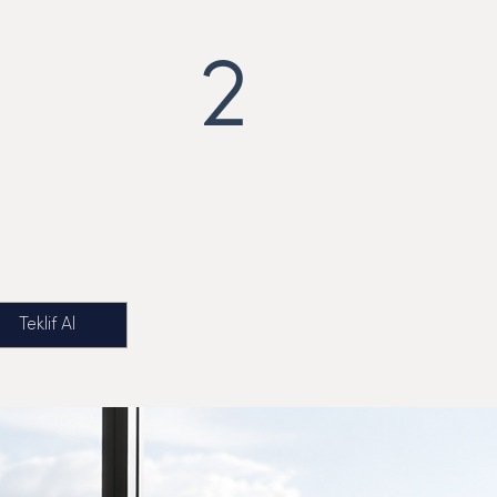
2
Teklif Al