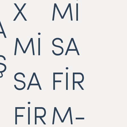
X
Mİ
A
Mİ
SA
Ş
SA
FİR
FİR
M-