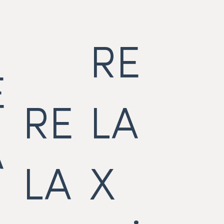
RE
E
RE
LA
A
LA
X