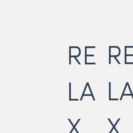
R
RE
L
LA
X
X