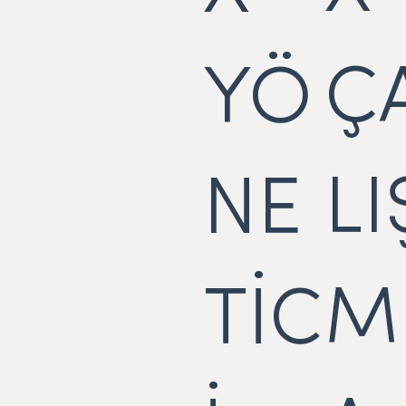
Ç
YÖ
LI
NE
M
TİC