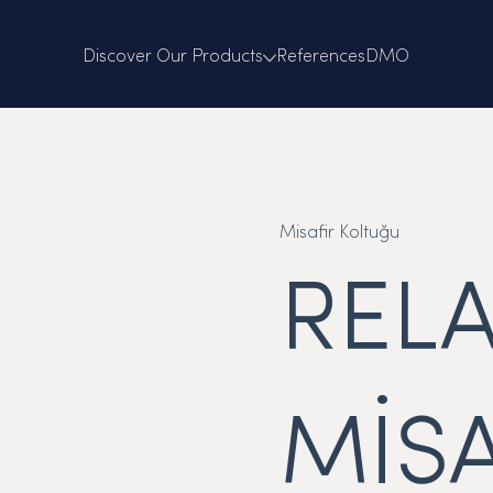
Discover Our Products
References
DMO
Misafir Koltuğu
REL
MİSA