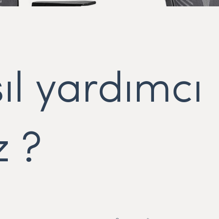
ıl yardımcı
z ?