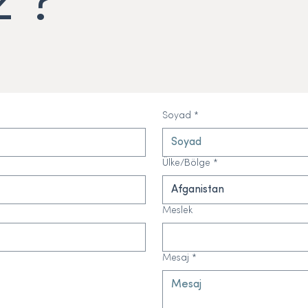
z ?
Soyad
*
Ülke/Bölge
*
Afganistan
Meslek
Mesaj
*