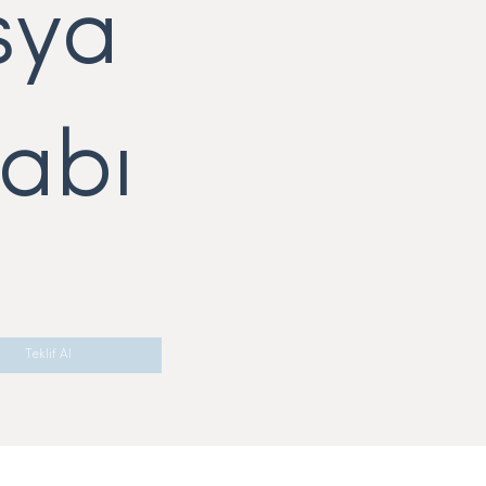
sya
abı
Teklif Al