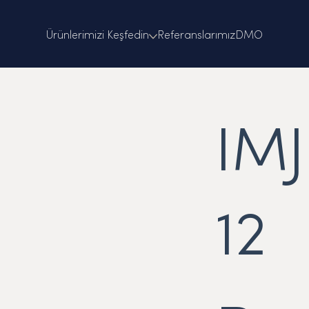
Ürünlerimizi Keşfedin
Referanslarımız
DMO
IM
12