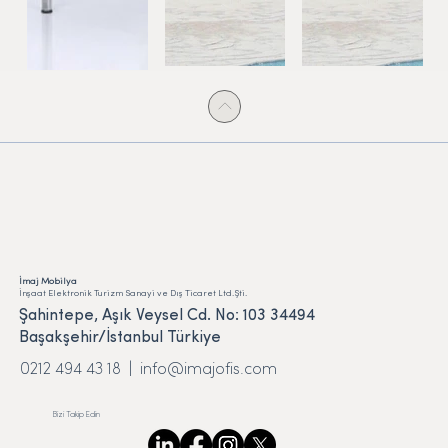
İmaj Mobilya
İnşaat Elektronik Turizm Sanayi ve Dış Ticaret Ltd.Şti.
Şahintepe, Aşık Veysel Cd. No: 103 34494
Başakşehir/İstanbul Türkiye
0212 494 43 18 |
info@imajofis.com
Bizi Takip Edin