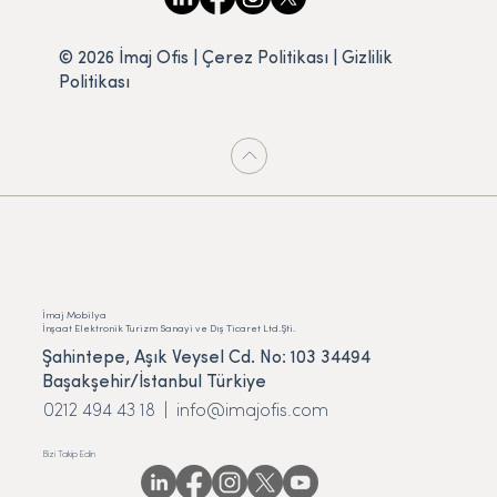
© 2026 İmaj Ofis | Çerez Politikası |
Gizlilik
Politikası
İmaj Mobilya
İnşaat Elektronik Turizm Sanayi ve Dış Ticaret Ltd.Şti.
Şahintepe, Aşık Veysel Cd. No: 103 34494
Başakşehir/İstanbul Türkiye
0212 494 43 18 |
info@imajofis.com
Bizi Takip Edin