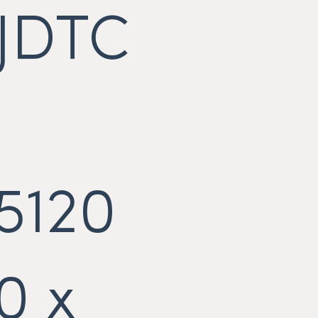
JDTC
5120
0 x