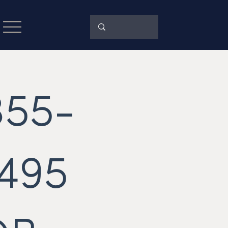
355-
495