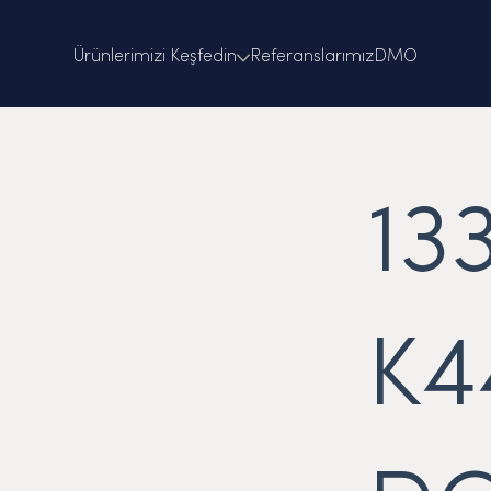
Ürünlerimizi Keşfedin
Referanslarımız
DMO
13
K4