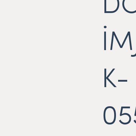
D
İM
K-
05