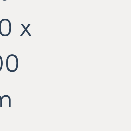
0 x
00
m