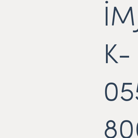
İM
K-
05
80