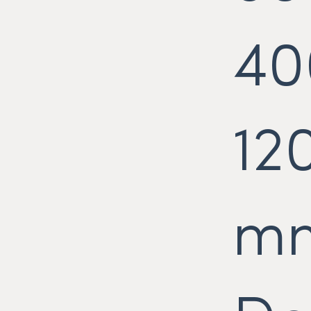
40
12
m