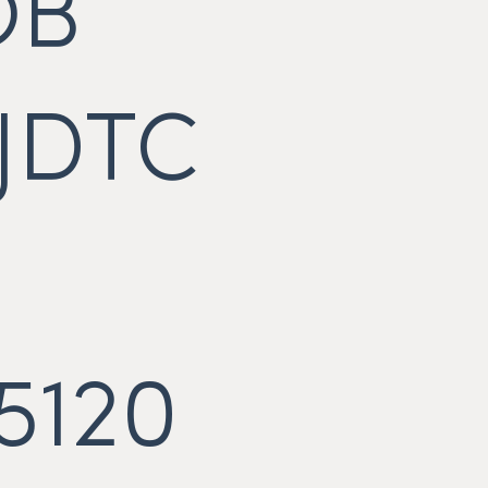
OB
JDTC
5120