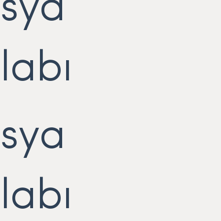
sya
labı
sya
labı