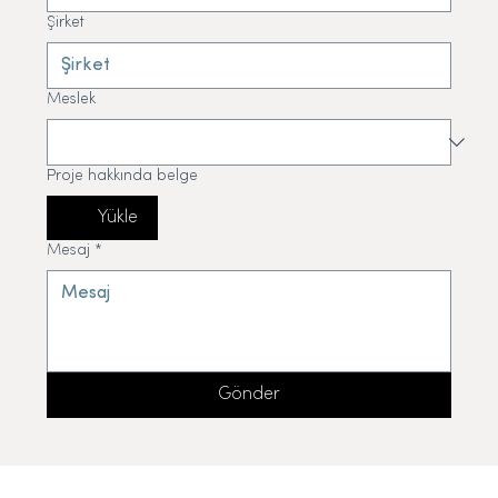
Şirket
Meslek
Proje hakkında belge
Yükle
Mesaj
*
Gönder