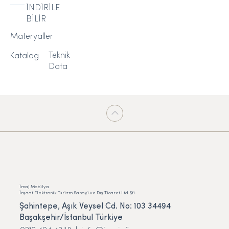
İNDİRİLE
BİLİR
Materyaller
Teknik
Katalog
Data
İmaj Mobilya
İnşaat Elektronik Turizm Sanayi ve Dış Ticaret Ltd.Şti.
Şahintepe, Aşık Veysel Cd. No: 103 34494
Başakşehir/İstanbul Türkiye