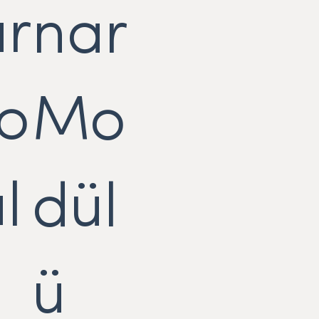
r
nar
o
Mo
l
dül
ü