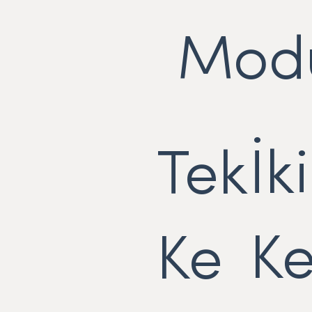
Mod
İki
Tek
K
Ke