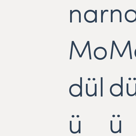
na
nar
M
Mo
dü
dül
ü
ü