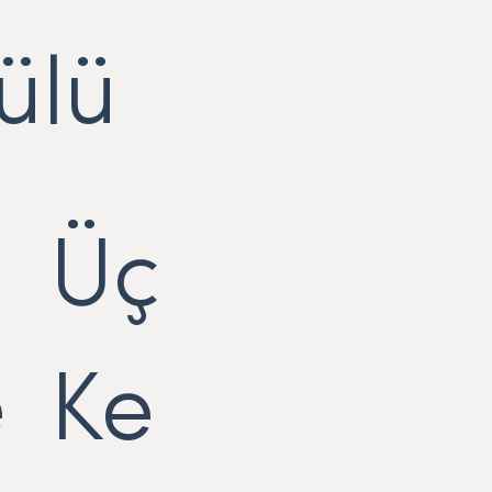
ülü
Üç
e
Ke