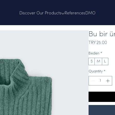
Discover Our Products
References
DMO
Bu bir ü
Pric
TRY 25.00
Beden
*
S
M
L
Quantity
*