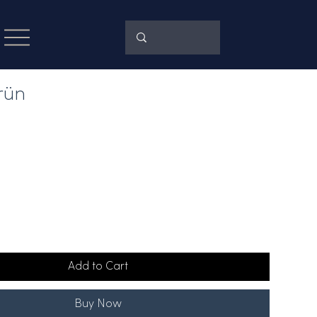
rün
e
Add to Cart
Buy Now