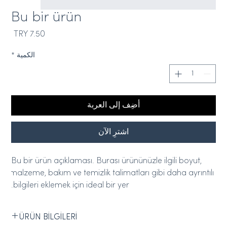
Bu bir ürün
السع
الكمية
*
أضِف إلى العربة
اشترِ الآن
Bu bir ürün açıklaması. Burası ürününüzle ilgili boyut, 
malzeme, bakım ve temizlik talimatları gibi daha ayrıntılı 
bilgileri eklemek için ideal bir yer.
ÜRÜN BİLGİLERİ