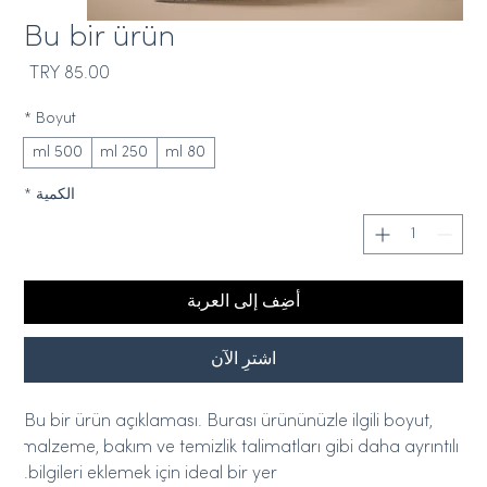
Bu bir ürün
السع
*
Boyut
500 ml
250 ml
80 ml
الكمية
*
أضِف إلى العربة
اشترِ الآن
Bu bir ürün açıklaması. Burası ürününüzle ilgili boyut, 
malzeme, bakım ve temizlik talimatları gibi daha ayrıntılı 
bilgileri eklemek için ideal bir yer.